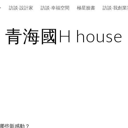
訪談-設計家
訪談-幸福空間
極星臉書
訪談-我創業
ip to main content
Skip to navigat
青海國H house
哪些新感動？